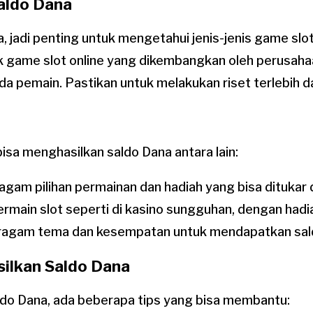
aldo Dana
 jadi penting untuk mengetahui jenis-jenis game slo
 game slot online yang dikembangkan oleh perusahaa
 pemain. Pastikan untuk melakukan riset terlebih d
sa menghasilkan saldo Dana antara lain:
agam pilihan permainan dan hadiah yang bisa ditukar
main slot seperti di kasino sungguhan, dengan hadia
ragam tema dan kesempatan untuk mendapatkan sald
ilkan Saldo Dana
ldo Dana, ada beberapa tips yang bisa membantu: