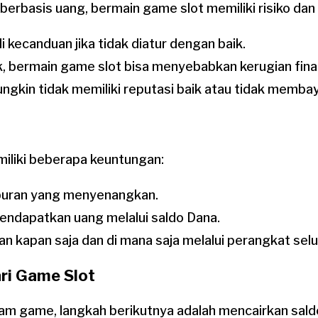
erbasis uang, bermain game slot memiliki risiko dan 
 kecanduan jika tidak diatur dengan baik.
ik, bermain game slot bisa menyebabkan kerugian finan
ngkin tidak memiliki reputasi baik atau tidak membay
miliki beberapa keuntungan:
iburan yang menyenangkan.
endapatkan uang melalui saldo Dana.
an kapan saja dan di mana saja melalui perangkat sel
ri Game Slot
am game, langkah berikutnya adalah mencairkan sald