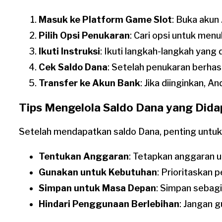
Masuk ke Platform Game Slot
: Buka akun
Pilih Opsi Penukaran
: Cari opsi untuk men
Ikuti Instruksi
: Ikuti langkah-langkah yang
Cek Saldo Dana
: Setelah penukaran berhas
Transfer ke Akun Bank
: Jika diinginkan, 
Tips Mengelola Saldo Dana yang Dida
Setelah mendapatkan saldo Dana, penting untuk 
Tentukan Anggaran
: Tetapkan anggaran u
Gunakan untuk Kebutuhan
: Prioritaskan 
Simpan untuk Masa Depan
: Simpan sebagi
Hindari Penggunaan Berlebihan
: Jangan g