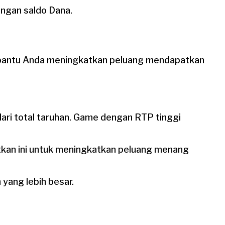
dengan saldo Dana.
mbantu Anda meningkatkan peluang mendapatkan
ari total taruhan. Game dengan RTP tinggi
tkan ini untuk meningkatkan peluang menang
yang lebih besar.