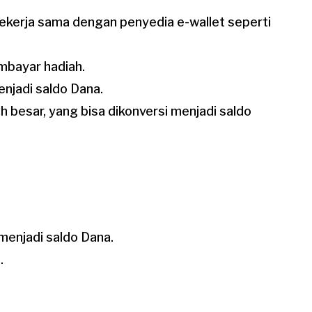
bekerja sama dengan penyedia e-wallet seperti
mbayar hadiah.
enjadi saldo Dana.
 besar, yang bisa dikonversi menjadi saldo
menjadi saldo Dana.
.