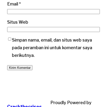
Email
*
Situs Web
Simpan nama, email, dan situs web saya
pada peramban ini untuk komentar saya
berikutnya.
Proudly Powered by
Crackthecrises