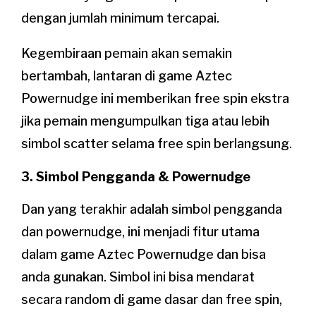
dengan jumlah minimum tercapai.
Kegembiraan pemain akan semakin
bertambah, lantaran di game Aztec
Powernudge ini memberikan free spin ekstra
jika pemain mengumpulkan tiga atau lebih
simbol scatter selama free spin berlangsung.
3. Simbol Pengganda & Powernudge
Dan yang terakhir adalah simbol pengganda
dan powernudge, ini menjadi fitur utama
dalam game Aztec Powernudge dan bisa
anda gunakan. Simbol ini bisa mendarat
secara random di game dasar dan free spin,