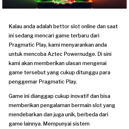
Kalau anda adalah bettor slot online dan saat
ini sedang mencari game terbaru dari
Pragmatic Play, kami menyarankan anda
untuk mencoba Aztec Powernudge. Di sini
kami akan memberikan ulasan mengenai
game tersebut yang cukup ditunggu para
penggemar Pragmatic Play.
Game ini dianggap cukup inovatif dan bisa
memberikan pengalaman bermain slot yang
mendebarkan dan juga unik, berbeda dari
game lainnya. Mempunyai sistem