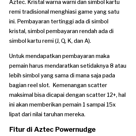
Aztec. Kristal warna warni dan simbol kartu
remi tradisional menghiasi game yang satu
ini. Pembayaran tertinggi ada di simbol
kristal, simbol pembayaran rendah ada di
simbol kartu remi (J, Q, K, dan A).
Untuk mendapatkan pembayaran maka
pemain harus mendaratkan setidaknya 8 atau
lebih simbol yang sama di mana saja pada
bagian reel slot. Kemenangan scatter
maksimal bisa dicapai dengan scatter 12+, hal
ini akan memberikan pemain 1 sampai 15x
lipat dari nilai taruhan mereka.
Fitur di Aztec Powernudge