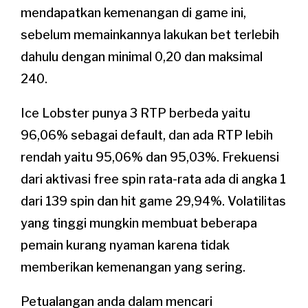
mendapatkan kemenangan di game ini,
sebelum memainkannya lakukan bet terlebih
dahulu dengan minimal 0,20 dan maksimal
240.
Ice Lobster punya 3 RTP berbeda yaitu
96,06% sebagai default, dan ada RTP lebih
rendah yaitu 95,06% dan 95,03%. Frekuensi
dari aktivasi free spin rata-rata ada di angka 1
dari 139 spin dan hit game 29,94%. Volatilitas
yang tinggi mungkin membuat beberapa
pemain kurang nyaman karena tidak
memberikan kemenangan yang sering.
Petualangan anda dalam mencari