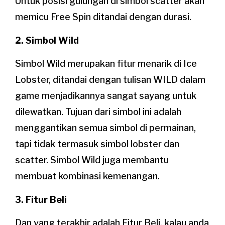
Untuk posisi gulungan di simbol scatter akan
memicu Free Spin ditandai dengan durasi.
2. Simbol Wild
Simbol Wild merupakan fitur menarik di Ice
Lobster, ditandai dengan tulisan WILD dalam
game menjadikannya sangat sayang untuk
dilewatkan. Tujuan dari simbol ini adalah
menggantikan semua simbol di permainan,
tapi tidak termasuk simbol lobster dan
scatter. Simbol Wild juga membantu
membuat kombinasi kemenangan.
3. Fitur Beli
Dan yang terakhir adalah Fitur Beli, kalau anda