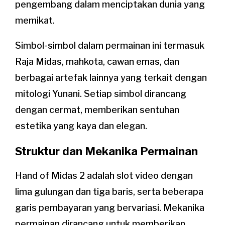
pengembang dalam menciptakan dunia yang
memikat.
Simbol-simbol dalam permainan ini termasuk
Raja Midas, mahkota, cawan emas, dan
berbagai artefak lainnya yang terkait dengan
mitologi Yunani. Setiap simbol dirancang
dengan cermat, memberikan sentuhan
estetika yang kaya dan elegan.
Struktur dan Mekanika Permainan
Hand of Midas 2 adalah slot video dengan
lima gulungan dan tiga baris, serta beberapa
garis pembayaran yang bervariasi. Mekanika
permainan dirancang untuk memberikan