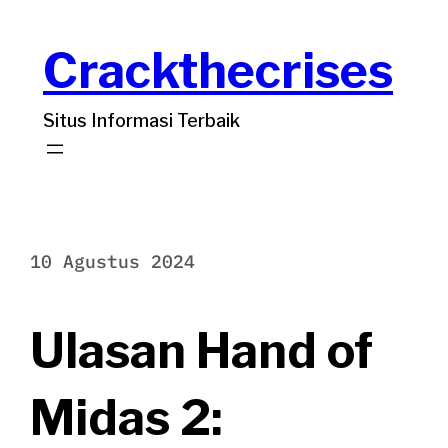
Lewati
Crackthecrises
ke
konten
Situs Informasi Terbaik
10 Agustus 2024
Ulasan Hand of
Midas 2: