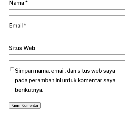
Nama
*
Email
*
Situs Web
Simpan nama, email, dan situs web saya
pada peramban ini untuk komentar saya
berikutnya.