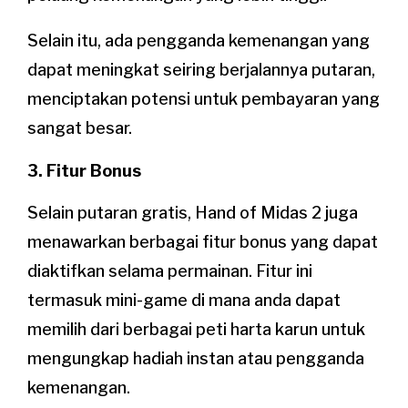
Selain itu, ada pengganda kemenangan yang
dapat meningkat seiring berjalannya putaran,
menciptakan potensi untuk pembayaran yang
sangat besar.
3. Fitur Bonus
Selain putaran gratis, Hand of Midas 2 juga
menawarkan berbagai fitur bonus yang dapat
diaktifkan selama permainan. Fitur ini
termasuk mini-game di mana anda dapat
memilih dari berbagai peti harta karun untuk
mengungkap hadiah instan atau pengganda
kemenangan.