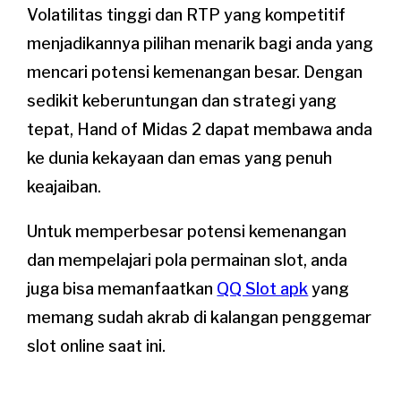
Volatilitas tinggi dan RTP yang kompetitif
menjadikannya pilihan menarik bagi anda yang
mencari potensi kemenangan besar. Dengan
sedikit keberuntungan dan strategi yang
tepat, Hand of Midas 2 dapat membawa anda
ke dunia kekayaan dan emas yang penuh
keajaiban.
Untuk memperbesar potensi kemenangan
dan mempelajari pola permainan slot, anda
juga bisa memanfaatkan
QQ Slot apk
yang
memang sudah akrab di kalangan penggemar
slot online saat ini.