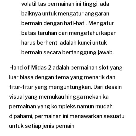
volatilitas permainan ini tinggi, ada
baiknya untuk mengatur anggaran
bermain dengan hati-hati. Mengatur
batas taruhan dan mengetahui kapan
harus berhenti adalah kunci untuk
bermain secara bertanggung jawab.
Hand of Midas 2 adalah permainan slot yang
luar biasa dengan tema yang menarik dan
fitur-fitur yang menguntungkan. Dari desain
visual yang memukau hingga mekanika
permainan yang kompleks namun mudah
dipahami, permainan ini menawarkan sesuatu
untuk setiap jenis pemain.