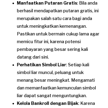
Manfaatkan Putaran Gratis
: Bila anda
berhasil mendapatkan putaran gratis, ini
merupakan salah satu cara bagi anda
untuk meningkatkan kemenangan.
Pastikan untuk bermain cukup lama agar
memicu fitur ini, karena potensi
pembayaran yang besar sering kali
datang dari sini.
Perhatikan Simbol Liar
: Setiap kali
simbol liar muncul, peluang untuk
menang besar meningkat. Mengamati
dan memanfaatkan kemunculan simbol
liar dapat sangat menguntungkan.
Kelola Bankroll dengan Bijak
: Karena