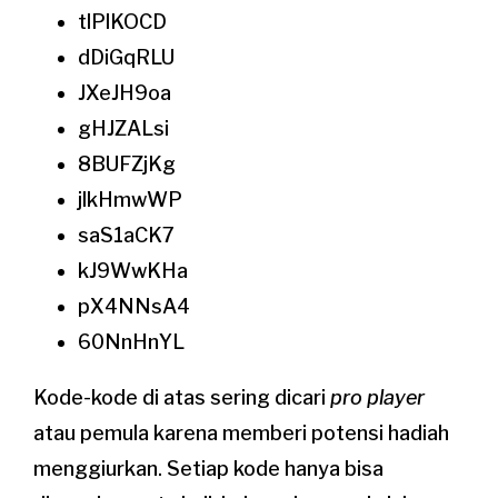
tlPlKOCD
dDiGqRLU
JXeJH9oa
gHJZALsi
8BUFZjKg
jlkHmwWP
saS1aCK7
kJ9WwKHa
pX4NNsA4
60NnHnYL
Kode-kode di atas sering dicari
pro player
atau pemula karena memberi potensi hadiah
menggiurkan. Setiap kode hanya bisa