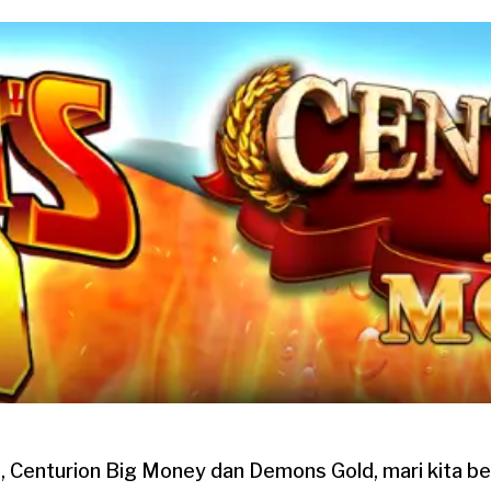
, Centurion Big Money dan Demons Gold, mari kita bed