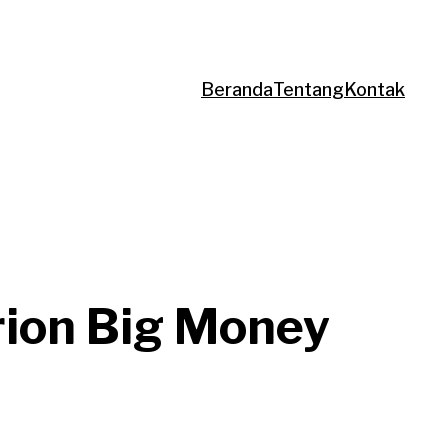
Beranda
Tentang
Kontak
rion Big Money