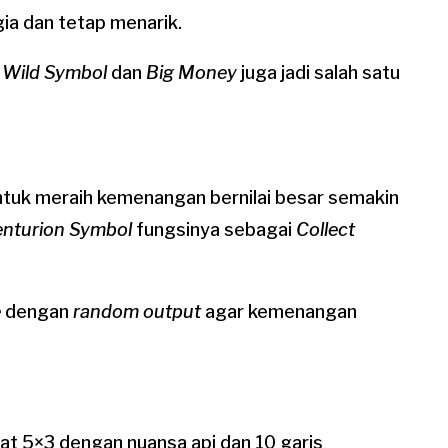
ia dan tetap menarik.
.
Wild Symbol
dan
Big Money
juga jadi salah satu
untuk meraih kemenangan bernilai besar semakin
nturion Symbol
fungsinya sebagai
Collect
e
dengan
random output
agar kemenangan
t 5×3 dengan nuansa api dan 10 garis