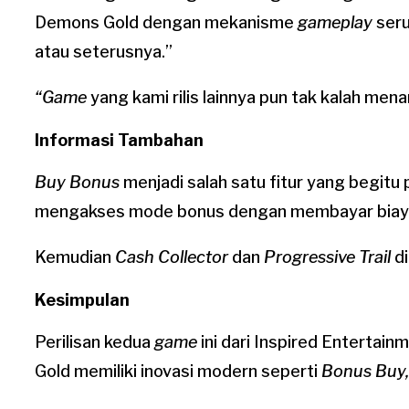
Demons Gold dengan mekanisme
gameplay
seru
atau seterusnya.”
“Game
yang kami rilis lainnya pun tak kalah men
Informasi Tambahan
Buy Bonus
menjadi salah satu fitur yang begitu p
mengakses mode bonus dengan membayar biaya
Kemudian
Cash Collector
dan
Progressive Trail
di
Kesimpulan
Perilisan kedua
game
ini dari Inspired Entertai
Gold memiliki inovasi modern seperti
Bonus Buy,