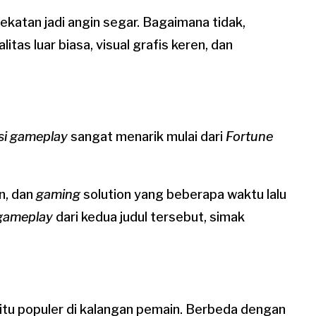
ekatan jadi angin segar. Bagaimana tidak,
itas luar biasa, visual grafis keren, dan
si gameplay
sangat menarik mulai dari
Fortune
n, dan
gaming
solution yang beberapa waktu lalu
gameplay
dari kedua judul tersebut, simak
tu populer di kalangan pemain. Berbeda dengan