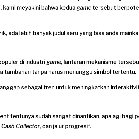
, kami meyakini bahwa kedua
game
tersebut berpoten
arik, ada lebih banyak judul seru yang bisa anda mai
opuler di industri
game,
lantaran mekanisme terseb
 tambahan tanpa harus menunggu simbol tertentu.
anggap sebagai tren untuk meningkatkan interaktivi
nment tentunya sudah sangat dinantikan, apalagi ba
 Cash Collector
, dan jalur progresif.