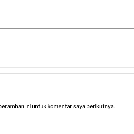
peramban ini untuk komentar saya berikutnya.