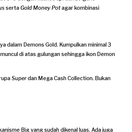
us
serta
Gold Money Pot
agar kombinasi
ya dalam Demons Gold. Kumpulkan minimal 3
n muncul di atas gulungan sehingga ikon Demon
rupa
Super
dan Mega Cash Collection. Bukan
anisme Big yang sudah dikenal luas. Ada juga