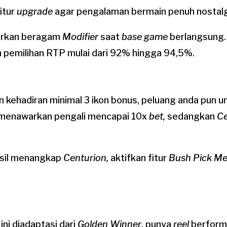
fitur
upgrade
agar pengalaman bermain penuh nostalg
rkan beragam
Modifier
saat
base game
berlangsung
an pemilihan RTP mulai dari 92% hingga 94,5%.
n kehadiran minimal 3 ikon bonus, peluang anda pun 
 menawarkan pengali mencapai 10x
bet,
sedangkan
Ce
sil menangkap
Centurion,
aktifkan fitur
Bush Pick M
ni diadaptasi dari
Golden Winner
, punya
reel
berforma