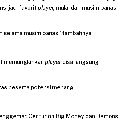
si jadi favorit
player,
mulai dari musim panas
nkan selama musim panas” tambahnya.
ut memungkinkan
player
bisa langsung
tas beserta potensi menang.
gi penggemar. Centurion Big Money dan Demons