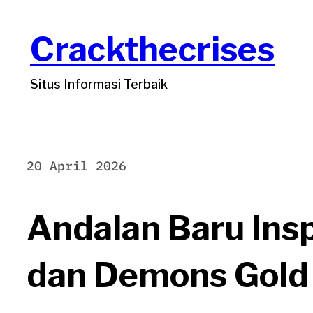
Lewati
Crackthecrises
ke
konten
Situs Informasi Terbaik
20 April 2026
Andalan Baru Ins
dan Demons Gold