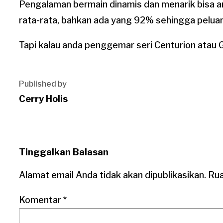
Pengalaman bermain dinamis dan menarik bisa 
rata-rata, bahkan ada yang 92% sehingga peluan
Tapi kalau anda penggemar seri Centurion atau 
Published by
Cerry Holis
Tinggalkan Balasan
Alamat email Anda tidak akan dipublikasikan.
Rua
Komentar
*