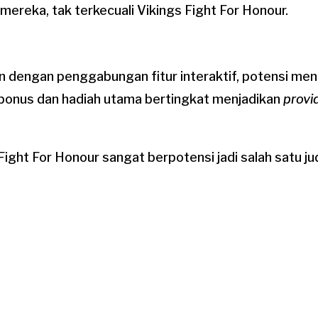
ereka, tak terkecuali Vikings Fight For Honour.
 dengan penggabungan fitur interaktif, potensi men
onus dan hadiah utama bertingkat menjadikan
provi
s Fight For Honour sangat berpotensi jadi salah satu j