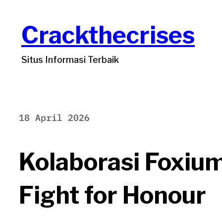
Lewati
Crackthecrises
ke
konten
Situs Informasi Terbaik
18 April 2026
Kolaborasi Foxiu
Fight for Honour