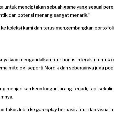
eka untuk menciptakan sebuah
game
yang sesuai pere
antik dan potensi menang sangat menarik.”
i ke koleksi kami dan terus mengembangkan portofol
nya kian mengandalkan fitur bonus interaktif untuk 
a mitologi seperti Nordik dan sebagainya juga popul
 menjadikan keuntungan jarang terjadi, tapi sekali
lamnya.
n fokus lebih ke
gameplay
berbasis fitur dan visual 