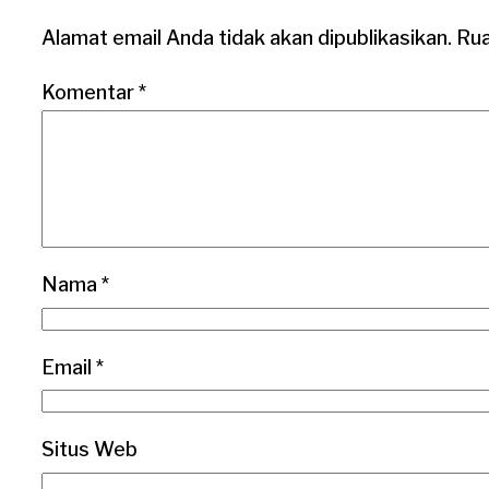
Alamat email Anda tidak akan dipublikasikan.
Rua
Komentar
*
Nama
*
Email
*
Situs Web