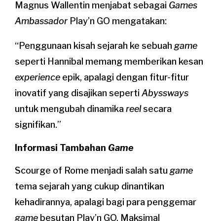
Magnus Wallentin menjabat sebagai
Games
Ambassador
Play’n GO mengatakan:
“Penggunaan kisah sejarah ke sebuah
game
seperti Hannibal memang memberikan kesan
experience
epik, apalagi dengan fitur-fitur
inovatif yang disajikan seperti
Abyssways
untuk mengubah dinamika
reel
secara
signifikan.”
Informasi Tambahan
Game
Scourge of Rome menjadi salah satu
game
tema sejarah yang cukup dinantikan
kehadirannya, apalagi bagi para penggemar
game
besutan Play’n GO. Maksimal