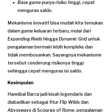
Base game
punya risiko tinggi, cepat
menguras saldo.
Mekanisme inovatif bisa mudah kita temukan
dalam
game
keluaran terbaru, mulai dari
Expanding Reels
hingga
Dynamic Grid
untuk
pengalaman bermain lebih kompleks dan
tidak membosankan. Sayangnya mekanisme
tersebut cenderung risikonya tinggi
sehingga cepat menguras isi saldo.
Kesimpulan
Hannibal Barca jadi kisah legendaris dan
diabadikan sebagai fitur
Flip Wilds
dan
Abyssways
di Scourge of Rome, pengalaman