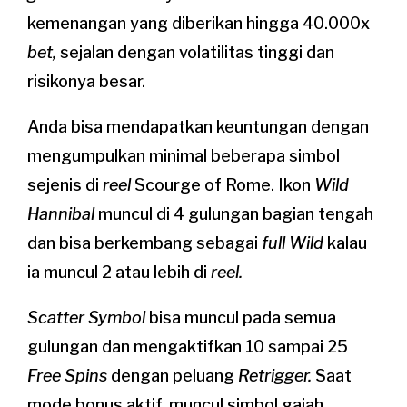
kemenangan yang diberikan hingga 40.000x
bet,
sejalan dengan volatilitas tinggi dan
risikonya besar.
Anda bisa mendapatkan keuntungan dengan
mengumpulkan minimal beberapa simbol
sejenis di
reel
Scourge of Rome. Ikon
Wild
Hannibal
muncul di 4 gulungan bagian tengah
dan bisa berkembang sebagai
full Wild
kalau
ia muncul 2 atau lebih di
reel.
Scatter Symbol
bisa muncul pada semua
gulungan dan mengaktifkan 10 sampai 25
Free Spins
dengan peluang
Retrigger.
Saat
mode bonus aktif, muncul simbol gajah