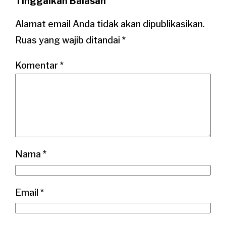
Tinggalkan Balasan
Alamat email Anda tidak akan dipublikasikan.
Ruas yang wajib ditandai
*
Komentar
*
Nama
*
Email
*