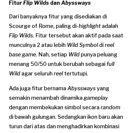
Fitur
Flip Wilds
dan
Abyssways
Dari banyaknya fitur yang disediakan di
Scourge of Rome, paling di-
highlight
adalah
Flip Wilds
. Fitur tersebut akan aktif pada saat
munculnya 2 atau lebih
Wild Symbol
di
reel
base game.
Nah, setiap
Wild
punya peluang
menang 50/50 untuk berubah sebagai
full
Wild
agar seluruh
reel
tertutupi.
Ada juga fitur bernama
Abyssways
yang
semakin menambah dinamika
gameplay
dengan membekukan simbol secara
random
di bawah gulungan. Sedangkan ikon baru akan
turun dari atas dan menghadirkan kombinasi