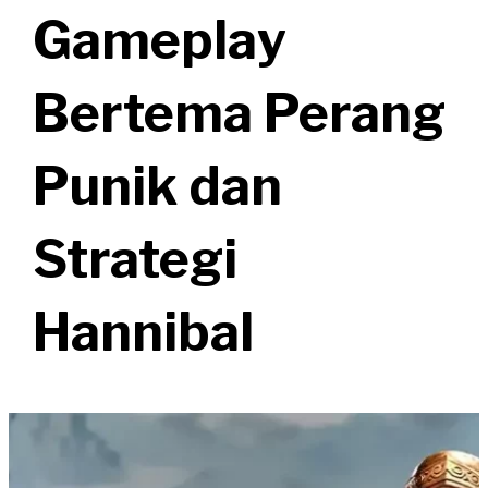
Gameplay
Bertema Perang
Punik dan
Strategi
Hannibal