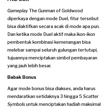
Gameplay
The Gunman of Goldwood
diperkaya dengan mode Duel, fitur tersebut
bisa diaktifkan secara acak di mode apa pun.
Dan ketika mode Duel aktif maka ikon-ikon
pembentuk kombinasi kemenangan bisa
melebar sampai seluruh gulungan tertutupi,
tujuannya menciptakan simbol pembayaran
yang jauh lebih besar.
Babak Bonus
Agar mode bonus bisa diakses, anda harus
mendaratkan setidaknya 3 hingga 5
Scatter
Symbols
untuk menciptakan hadiah maksimal