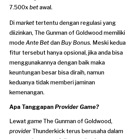
7.500x
bet
awal.
Di
market
tertentu dengan regulasi yang
diizinkan, The Gunman of Goldwood memiliki
mode
Ante Bet
dan
Buy Bonus.
Meski kedua
fitur tersebut hanya opsional, jika anda bisa
menggunakannya dengan baik maka
keuntungan besar bisa diraih, namun
keduanya tidak memberi jaminan
kemenangan.
Apa Tanggapan
Provider Game?
Lewat
game
The Gunman of Goldwood,
provider
Thunderkick terus berusaha dalam