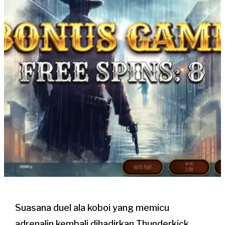
Suasana duel ala koboi yang memicu
adrenalin kembali dihadirkan Thunderkick