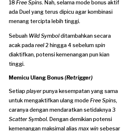
18
Free Spins
. Nah, selama mode bonus aktif
ada Duel yang terus dipicu agar kombinasi
menang tercipta lebih tinggi.
Sebuah
Wild Symbol
ditambahkan secara
acak pada
reel
2 hingga 4 sebelum
spin
diaktifkan, potensi kemenangan pun kian
tinggi.
Memicu Ulang Bonus
(Retrigger)
Setiap
player
punya kesempatan yang sama
untuk mengaktifkan ulang mode
Free Spins
,
caranya dengan mendaratkan setidaknya 3
Scatter Symbol
. Dengan demikian potensi
kemenangan maksimal alias
max win
sebesar