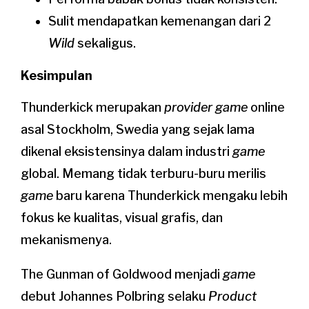
Sulit mendapatkan kemenangan dari 2
Wild
sekaligus.
Kesimpulan
Thunderkick merupakan
provider game
online
asal Stockholm, Swedia yang sejak lama
dikenal eksistensinya dalam industri
game
global. Memang tidak terburu-buru merilis
game
baru karena Thunderkick mengaku lebih
fokus ke kualitas, visual grafis, dan
mekanismenya.
The Gunman of Goldwood menjadi
game
debut Johannes Polbring selaku
Product