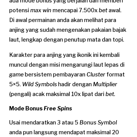
ada mode bonus yang berjalan dan memberi
potensi
max win
mencapai 7.500x
bet
awal.
Di awal permainan anda akan melihat para
anjing yang sudah mengenakan pakaian bajak
laut, lengkap dengan penutup mata dan topi.
Karakter para anjing yang ikonik ini kembali
muncul dengan misi mengarungi laut lepas di
game
bersistem pembayaran
Cluster
format
5×5.
Wild Symbols
hadir dengan
Multiplier
(pengali) acak maksimal 10x lipat dari
bet.
Mode Bonus
Free Spins
Usai mendaratkan 3 atau 5
Bonus Symbol
anda pun langsung mendapat maksimal 20