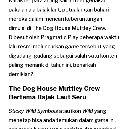
Karakter para anjing kali ini mengenakan
pakaian ala bajak laut, petualangan bahari
mereka dalam mencari keberuntungan
dimulai di The Dog House Muttley Crew.
Dibesut oleh Pragmatic Play beberapa waktu
lalu resmi meluncurkan
game
tersebut yang
digadang-gadang sebagai salah satu konten
paling menarik di tahun ini, benarkah
demikian?
The Dog House Muttley Crew
Bertema Bajak Laut Seru
Sticky Wild Symbols
atau ikon
Wild
yang
menetap bisa anda temukan dalam
game
ini,