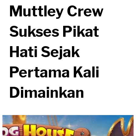
Muttley Crew
Sukses Pikat
Hati Sejak
Pertama Kali
Dimainkan