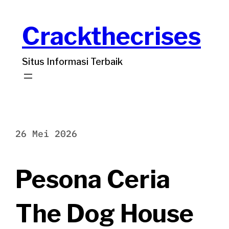
Lewati
Crackthecrises
ke
konten
Situs Informasi Terbaik
26 Mei 2026
Pesona Ceria
The Dog House