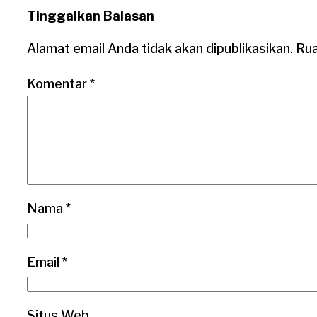
Tinggalkan Balasan
Alamat email Anda tidak akan dipublikasikan.
Rua
Komentar
*
Nama
*
Email
*
Situs Web