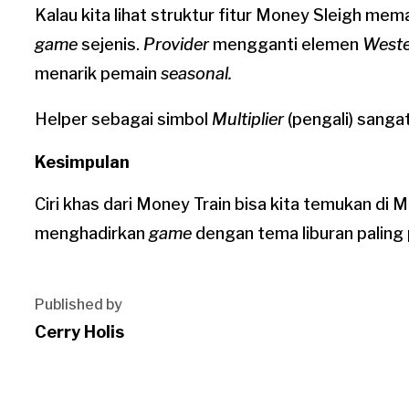
Kalau kita lihat struktur fitur Money Sleigh m
game
sejenis.
Provider
mengganti elemen
Weste
menarik pemain
seasonal.
Helper sebagai simbol
Multiplier
(pengali) sanga
Kesimpulan
Ciri khas dari Money Train bisa kita temukan di 
menghadirkan
game
dengan tema liburan paling
Published by
Cerry Holis