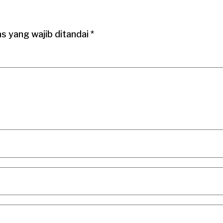
s yang wajib ditandai
*