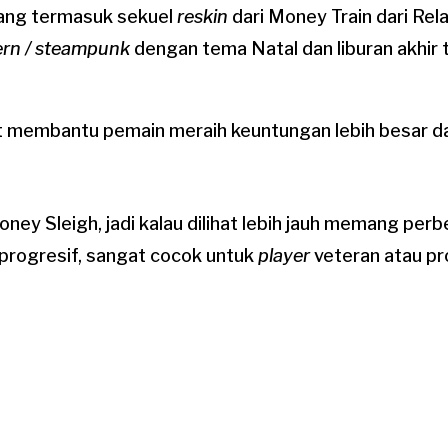
emang termasuk sekuel
reskin
dari Money Train dari Rel
rn / steampunk
dengan tema Natal dan liburan akhir t
t membantu pemain meraih keuntungan lebih besar da
Money Sleigh, jadi kalau dilihat lebih jauh memang p
 progresif, sangat cocok untuk
player
veteran atau pro