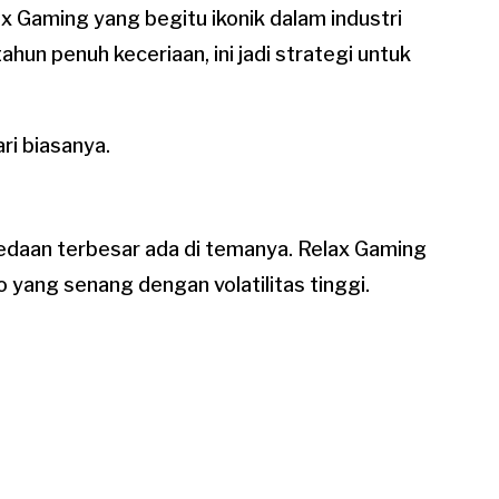
ax Gaming yang begitu ikonik dalam industri
ahun penuh keceriaan, ini jadi strategi untuk
ri biasanya.
erbedaan terbesar ada di temanya. Relax Gaming
 yang senang dengan volatilitas tinggi.