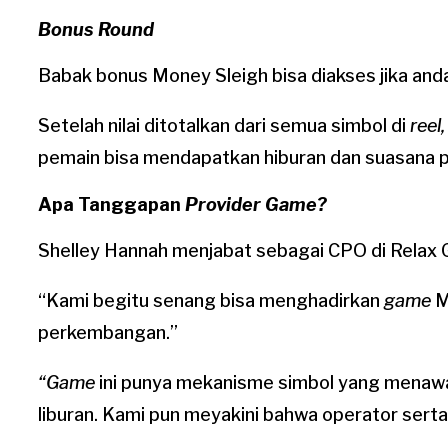
Bonus Round
Babak bonus Money Sleigh bisa diakses jika an
Setelah nilai ditotalkan dari semua simbol di
reel,
pemain bisa mendapatkan hiburan dan suasana p
Apa Tanggapan
Provider Game?
Shelley Hannah menjabat sebagai CPO di Relax
“Kami begitu senang bisa menghadirkan
game
M
perkembangan.”
“Game
ini punya mekanisme simbol yang menawa
liburan. Kami pun meyakini bahwa operator sert