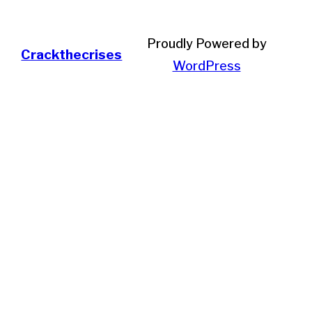
Proudly Powered by
Crackthecrises
WordPress