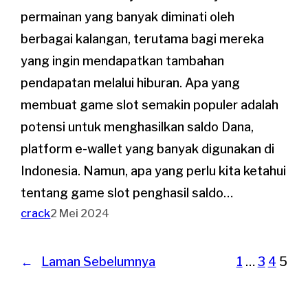
permainan yang banyak diminati oleh
berbagai kalangan, terutama bagi mereka
yang ingin mendapatkan tambahan
pendapatan melalui hiburan. Apa yang
membuat game slot semakin populer adalah
potensi untuk menghasilkan saldo Dana,
platform e-wallet yang banyak digunakan di
Indonesia. Namun, apa yang perlu kita ketahui
tentang game slot penghasil saldo…
crack
2 Mei 2024
←
Laman Sebelumnya
1
…
3
4
5