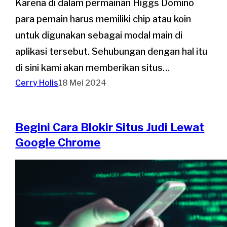
Karena di dalam permainan Higgs Domino
para pemain harus memiliki chip atau koin
untuk digunakan sebagai modal main di
aplikasi tersebut. Sehubungan dengan hal itu
di sini kami akan memberikan situs…
Cerry Holis
18 Mei 2024
Begini Cara Blokir Situs Judi Lewat
Google Chrome