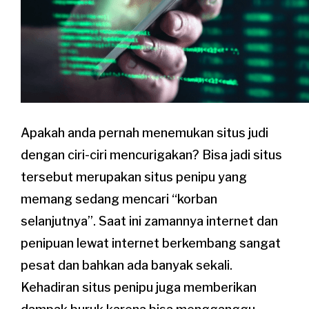
Apakah anda pernah menemukan situs judi
dengan ciri-ciri mencurigakan? Bisa jadi situs
tersebut merupakan situs penipu yang
memang sedang mencari “korban
selanjutnya”. Saat ini zamannya internet dan
penipuan lewat internet berkembang sangat
pesat dan bahkan ada banyak sekali.
Kehadiran situs penipu juga memberikan