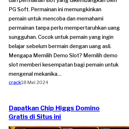
dari permainan slot yang dikembangkan oleh
PG Soft. Permainan ini memungkinkan
pemain untuk mencoba dan memahami
permainan tanpa perlu mempertaruhkan uang
sungguhan. Cocok untuk pemain yang ingin
belajar sebelum bermain dengan uang asli.
Mengapa Memilih Demo Slot? Memilih demo
slot memberi kesempatan bagi pemain untuk
mengenal mekanika…
crack
18 Mei 2024
Dapatkan Chip Higgs Domino
Gratis di Situs ini