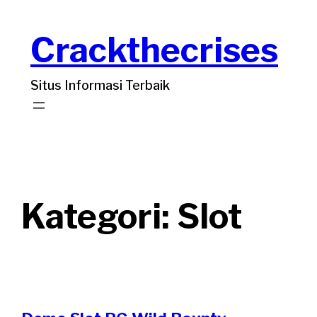
Lewati
Crackthecrises
ke
konten
Situs Informasi Terbaik
Kategori:
Slot