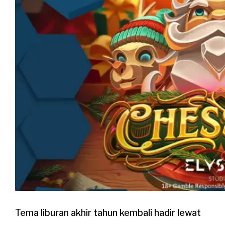
Tema liburan akhir tahun kembali hadir lewat