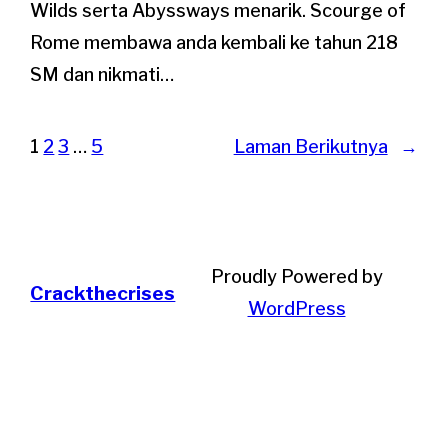
Wilds serta Abyssways menarik. Scourge of
Rome membawa anda kembali ke tahun 218
SM dan nikmati…
1
2
3
…
5
Laman Berikutnya
→
Proudly Powered by
Crackthecrises
WordPress