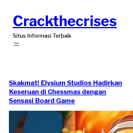
Lewati
Crackthecrises
ke
konten
Situs Informasi Terbaik
Skakmat! Elysium Studios Hadirkan
Keseruan di Chessmas dengan
Sensasi Board Game