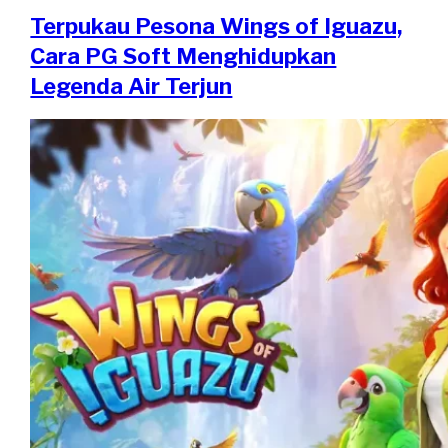
Terpukau Pesona Wings of Iguazu,
Cara PG Soft Menghidupkan
Legenda Air Terjun