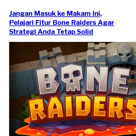
Jangan Masuk ke Makam Ini,
Pelajari Fitur Bone Raiders Agar
Strategi Anda Tetap Solid